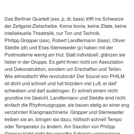
Das Berliner Quartett (sax, p, dr, bass) trifft ins Schwarze
der Zeitgeist-Zielscheibe. Keine Ironie, keine Zitate, keine
intellektuelle Theatralik, nur Ton und Technik.
Philipp Gropper (sax), Robert Landfermann (bass), Oliver
Steidle (dr) und Elias Stemeseder (p) haben mit der
Postmoderne wenig am Hut. Statt individuell, glänzen sie
lieber in der Gruppe. Es geht ihnen nicht um Assoziation
und Dekonstruktion, sondern um Erschaffen und Teilen.
Wie altmodisch! Wie revolutionär! Der Sound von PHILM
ist dicht und schnell und hat trotzdem viel Luft, er darf
schweben und darf ausklingen. Er schreit einem nicht
grundlos ins Gesicht. Landfermann und Steidle sind nicht
einfach die Rhythmusgruppe, sie bauen stetig an einer eng
verzahnten Klangmaschinerie. Gropper und Stemeseder
treiben sie an, bringen sie dazu, höllisch schnell Tempo
oder Temperatur zu ändern. Am Saxofon von Philipp
Gropper klebt nicht der smoothe Schmalz vergangener