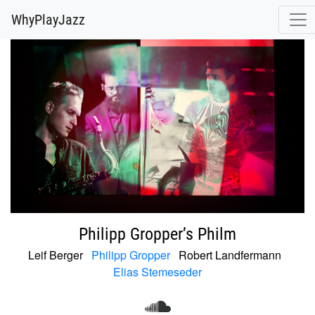
@release.cover_front.variant(resize_to_fit: [700, 700]).url
WhyPlayJazz
Philipp Gropper’s Philm
Leif Berger
Philipp Gropper
Robert Landfermann
Elias Stemeseder