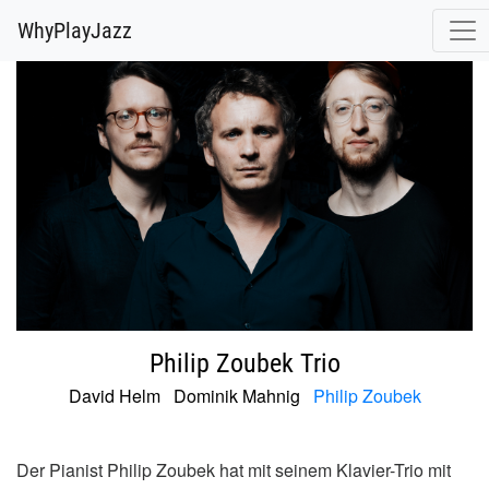
@release.cover_front.variant(resize_to_fit: [700, 700]).url
WhyPlayJazz
Philip Zoubek Trio
David Helm
Dominik Mahnig
Philip Zoubek
Der Pianist Philip Zoubek hat mit seinem Klavier-Trio mit