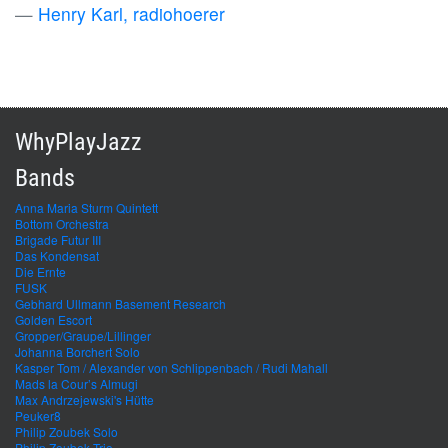
Henry Karl, radiohoerer
WhyPlayJazz
Bands
Anna Maria Sturm Quintett
Bottom Orchestra
Brigade Futur III
Das Kondensat
Die Ernte
FUSK
Gebhard Ullmann Basement Research
Golden Escort
Gropper/Graupe/Lillinger
Johanna Borchert Solo
Kasper Tom / Alexander von Schlippenbach / Rudi Mahall
Mads la Cour’s Almugi
Max Andrzejewski's Hütte
Peuker8
Philip Zoubek Solo
Philip Zoubek Trio