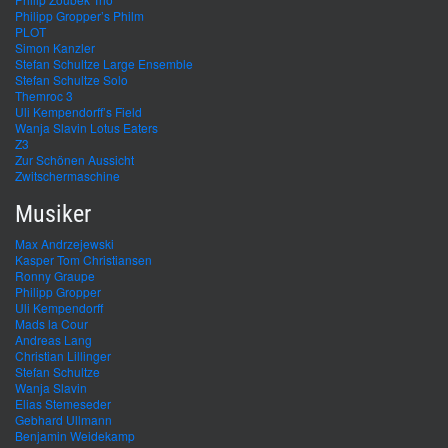
Philipp Gropper’s Philm
PLOT
Simon Kanzler
Stefan Schultze Large Ensemble
Stefan Schultze Solo
Themroc 3
Uli Kempendorff’s Field
Wanja Slavin Lotus Eaters
Z3
Zur Schönen Aussicht
Zwitschermaschine
Musiker
Max Andrzejewski
Kasper Tom Christiansen
Ronny Graupe
Philipp Gropper
Uli Kempendorff
Mads la Cour
Andreas Lang
Christian Lillinger
Stefan Schultze
Wanja Slavin
Elias Stemeseder
Gebhard Ullmann
Benjamin Weidekamp