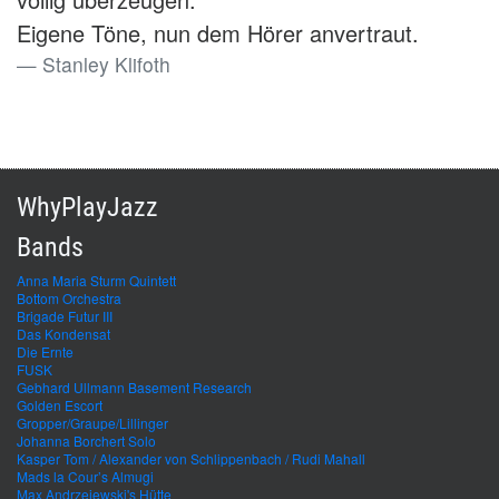
Eigene Töne, nun dem Hörer anvertraut.
Stanley Klifoth
WhyPlayJazz
Bands
Anna Maria Sturm Quintett
Bottom Orchestra
Brigade Futur III
Das Kondensat
Die Ernte
FUSK
Gebhard Ullmann Basement Research
Golden Escort
Gropper/Graupe/Lillinger
Johanna Borchert Solo
Kasper Tom / Alexander von Schlippenbach / Rudi Mahall
Mads la Cour’s Almugi
Max Andrzejewski's Hütte