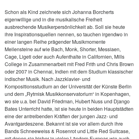
Schon als Kind zeichnete sich Johanna Borcherts
eigenwillige und in die musikalische Freiheit
ausbrechende Musikerpersönlichkeit ab. Soll sie heute
ihre Inspirationsquellen nennen, so tauchen irgendwo in
einer langen Reihe prägender Musikmomente
Meilensteine auf wie Bach, Monk, Shorter, Messiaen,
Cage, Ligeti oder auch Aufenthalte in Californien, Mills
College in Zusammenarbeit mit Fred Frith und Chris Brown
oder 2007 in Chennai, Indien mit dem Studium klassischer
indischer Musik. Nach Jazzklavier- und
Kompositionsstudium an der Universität der Künste Berlin
und dem „Rytmisk Musikkonservatorium“ in Kopenhagen,
wo sie u.a. bei David Friedman, Hubert Nuss und Django
Bates Unterricht hatte, ist sie heute in beiden Hauptstädten
eine der antreibenden Kräften der jungen Jazz- und
Avantgardeszene. Bekannt ist sie vor allem durch ihre
Bands Schneeweiss & Rosenrot und Little Red Suitcase,
mit denen sie bisher in vielen Ländern Europas wie auch