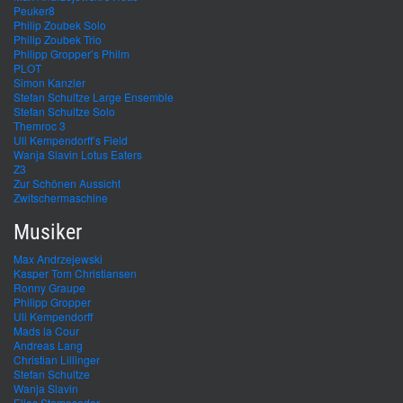
Peuker8
Philip Zoubek Solo
Philip Zoubek Trio
Philipp Gropper’s Philm
PLOT
Simon Kanzler
Stefan Schultze Large Ensemble
Stefan Schultze Solo
Themroc 3
Uli Kempendorff’s Field
Wanja Slavin Lotus Eaters
Z3
Zur Schönen Aussicht
Zwitschermaschine
Musiker
Max Andrzejewski
Kasper Tom Christiansen
Ronny Graupe
Philipp Gropper
Uli Kempendorff
Mads la Cour
Andreas Lang
Christian Lillinger
Stefan Schultze
Wanja Slavin
Elias Stemeseder