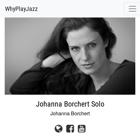
@release.cover_front.variant(resize_to_fit: [700, 700]).url
WhyPlayJazz
Johanna Borchert Solo
Johanna Borchert